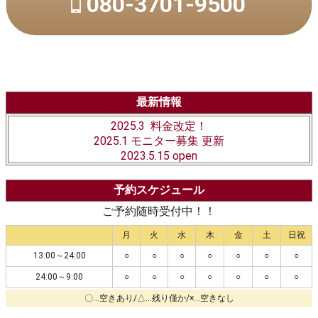
080-3701-9500
最新情報
2025.3 料金改定！
2025.1 モニター募集 更新
2023.5.15 open
予約スケジュール
ご予約随時受付中！！
月
火
水
木
金
土
日祝
13:00～24:00
○
○
○
○
○
○
○
24:00～9:00
○
○
○
○
○
○
○
〇…空きあり/△…残り僅か/×…空きなし