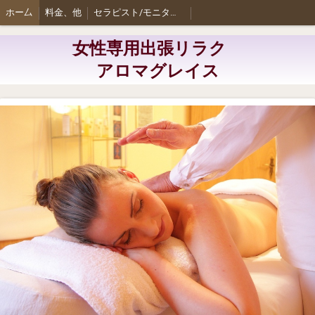
ホー厶
料金、他
セラピスト/モニター募集
女性専用出張リラク
アロマグレイス